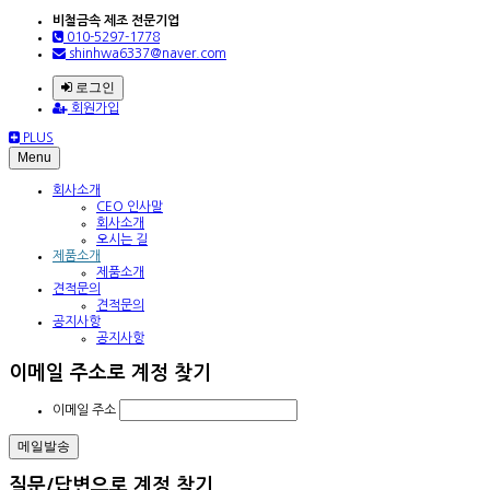
비철금속 제조 전문기업
010-5297-1778
shinhwa6337@naver.com
로그인
회원가입
PLUS
Menu
회사소개
CEO 인사말
회사소개
오시는 길
제품소개
제품소개
견적문의
견적문의
공지사항
공지사항
이메일 주소로 계정 찾기
이메일 주소
질문/답변으로 계정 찾기