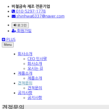
비철금속 제조 전문기업
010-5297-1778
shinhwa6337@naver.com
로그인
회원가입
PLUS
Menu
회사소개
CEO 인사말
회사소개
오시는 길
제품소개
제품소개
견적문의
견적문의
공지사항
공지사항
견적문의